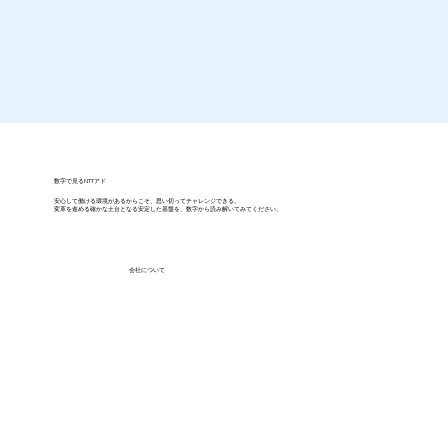
数字で見るNTTアド
安心して働ける環境があるからこそ、思い切ってチャレンジできる。
変革を進める確かな土台となる安定した基盤を、数字から読み解いてみてください。
会社について
1985
年