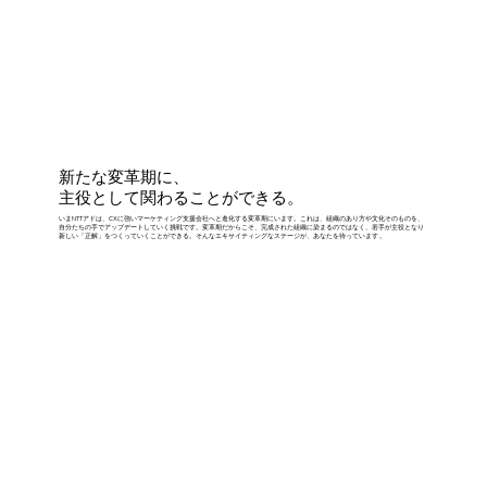
新たな変革期に、
主役として関わることができる。
いまNTTアドは、CXに強いマーケティング支援会社へと進化する変革期にいます。これは、組織のあり方や文化そのものを、
自分たちの手でアップデートしていく挑戦です。変革期だからこそ、完成された組織に染まるのではなく、若手が主役となり
新しい「正解」をつくっていくことができる。そんなエキサイティングなステージが、あなたを待っています 。