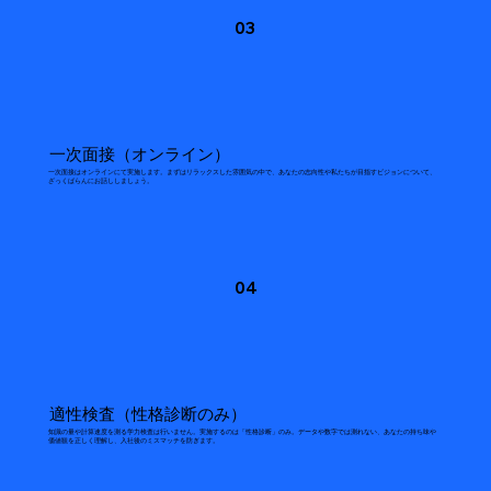
03
一次面接（オンライン）
一次面接はオンラインにて実施します。まずはリラックスした雰囲気の中で、あなたの志向性や私たちが目指すビジョンについて、
ざっくばらんにお話ししましょう。
04
適性検査（性格診断のみ）
知識の量や計算速度を測る学力検査は行いません。実施するのは「性格診断」のみ。データや数字では測れない、あなたの持ち味や
価値観を正しく理解し、入社後のミスマッチを防ぎます。