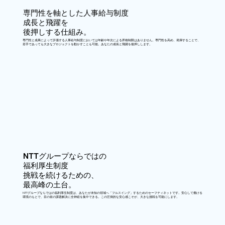
専門性を軸とした人事給与制度
成長と飛躍を
後押しする仕組み。
専門性と成果によって評価する人事給与制度においては年齢や年次による昇格制限はありません。専門性を高め、発揮することで、
若手であっても大きなプロジェクトを動かすことも可能。あなたの成長と飛躍を後押しします。
NTTグループならではの
福利厚生制度
挑戦を続けるための、
最高峰の土台。
NTTグループならではの福利厚生制度は、あなたが未知の領域へ「フルスイング」するためのセーフティネットです。安心して働ける
環境のもとで、目の前の課題解決に全神経を集中できる。この圧倒的な安心感こそが、大きな挑戦を可能にします。