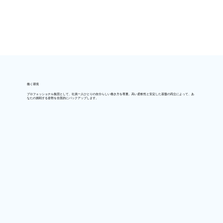
働く環境
プロフェッショナル集団として、社員一人ひとりの自分らしい働き方を尊重。高い柔軟性と安定した基盤の両立によって、あ
なたの挑戦する姿勢を全面的にバックアップします。