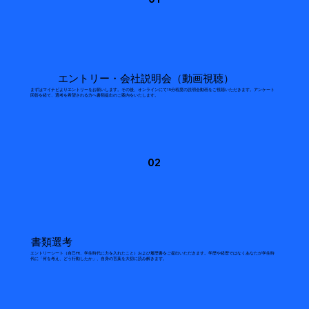
エントリー・会社説明会（動画視聴）
まずはマイナビよりエントリーをお願いします。その後、オンラインにて15分程度の説明会動画をご視聴いただきます。アンケート
回答を経て、選考を希望される方へ書類提出のご案内をいたします。
02
書類選考
エントリーシート（自己PR、学生時代に力を入れたこと）および履歴書をご提出いただきます。学歴や経歴ではなくあなたが学生時
代に「何を考え、どう行動したか」、自身の言葉を大切に読み解きます。