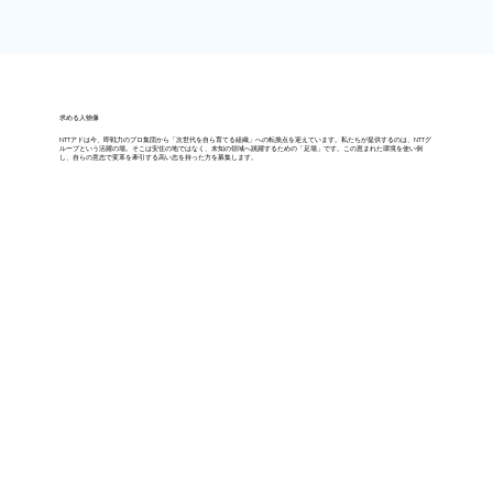
求める人物像
NTTアドは今、即戦力のプロ集団から「次世代を自ら育てる組織」への転換点を迎えています。私たちが提供するのは、NTTグ
ループという活躍の場。そこは安住の地ではなく、未知の領域へ跳躍するための「足場」です。この恵まれた環境を使い倒
し、自らの意志で変革を牽引する高い志を持った方を募集します。
確かな思考力で、
最後まで挑戦を止めない人。
コンサルタントのように本質を射抜く知性と、現場で壁にぶつかっても結果にコミットする執念。その両方を持つ方を求めています。戦略を
立てるだけで終わらず、クライアントのマーケティングROI（投資対効果）を最大化するために実直に汗をかけるか。プロフェッショナルとし
ての「知的なタフさ」を重視します。