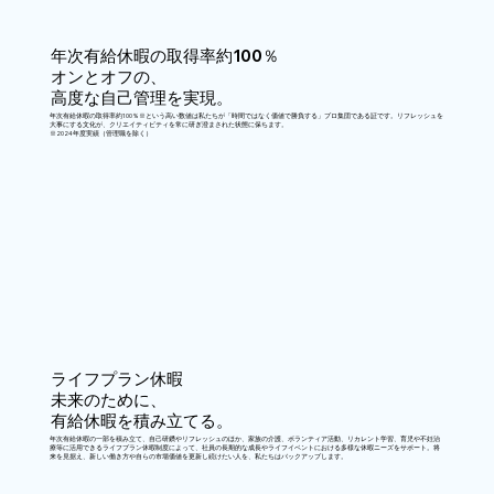
年次有給休暇の取得率約100％
オンとオフの、
高度な自己管理を実現。
年次有給休暇の取得率約100％※という高い数値は私たちが「時間ではなく価値で勝負する」プロ集団である証です。リフレッシュを
大事にする文化が、クリエイティビティを常に研ぎ澄まされた状態に保ちます。
※2024年度実績（管理職を除く）
ライフプラン休暇
未来のために、
有給休暇を積み立てる。
年次有給休暇の一部を積み立て、自己研鑽やリフレッシュのほか、家族の介護、ボランティア活動、リカレント学習、育児や不妊治
療等に活用できるライフプラン休暇制度によって、社員の長期的な成長やライフイベントにおける多様な休暇ニーズをサポート。将
来を見据え、新しい働き方や自らの市場価値を更新し続けたい人を、私たちはバックアップします。