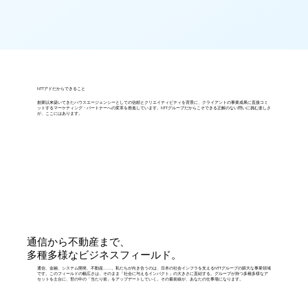
NTTアドだからできること
創業以来築いてきたハウスエージェンシーとしての信頼とクリエイティビティを背景に、クライアントの事業成果に直接コミ
ットするマーケティング・パートナーへの変革を推進しています。NTTグループだからこそできる正解のない問いに挑む楽しさ
が、ここにはあります。
通信から不動産まで、
多種多様なビジネスフィールド。
通信、金融、システム開発、不動産……。私たちが向き合うのは、日本の社会インフラを支えるNTTグループの膨大な事業領域
です。このフィールドの幅広さは、そのまま「社会に与えるインパクト」の大きさに直結する。グループが持つ多種多様なア
セットを土台に、世の中の「当たり前」をアップデートしていく。その最前線が、あなたの仕事場になります。