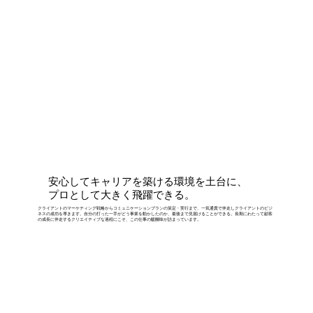
安心してキャリアを築ける環境を土台に、
プロとして大きく飛躍できる。
クライアントのマーケティング戦略からコミュニケーションプランの策定・実行まで、一気通貫で伴走しクライアントのビジ
ネスの成功を導きます。自分の打った一手がどう事業を動かしたのか、最後まで見届けることができる。長期にわたって顧客
の成長に伴走するクリエイティブな過程にこそ、この仕事の醍醐味が詰まっています。