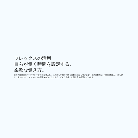
フレックスの活用
自らが働く時間を設定する、
柔軟な働き方。
全ての組織にスーパーフレックス制を導入し、社員自らが働く時間を柔軟に設定しています。この柔軟性は、信頼の裏返し。自ら律
し、最もパフォーマンスが出る環境を自分で設計する。そんな自律した働き方を推奨しています。