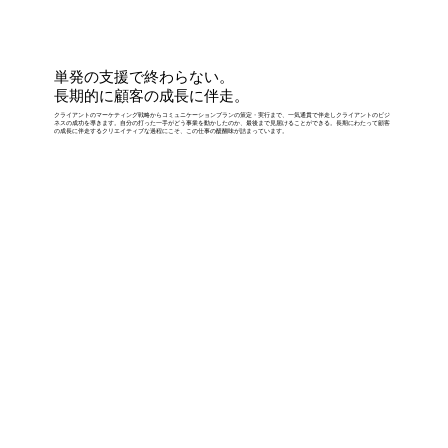
単発の支援で終わらない。
長期的に顧客の成長に伴走。
クライアントのマーケティング戦略からコミュニケーションプランの策定・実行まで、一気通貫で伴走しクライアントのビジ
ネスの成功を導きます。自分の打った一手がどう事業を動かしたのか、最後まで見届けることができる。長期にわたって顧客
の成長に伴走するクリエイティブな過程にこそ、この仕事の醍醐味が詰まっています。